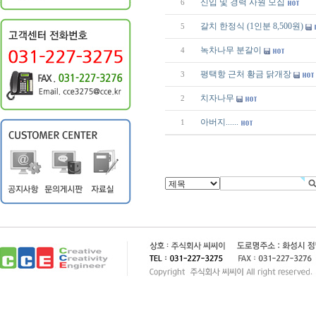
신입 및 경력 사원 모집
6
갈치 한정식 (1인분 8,500원)
5
녹차나무 분갈이
4
평택항 근처 황금 닭개장
3
치자나무
2
아버지......
1