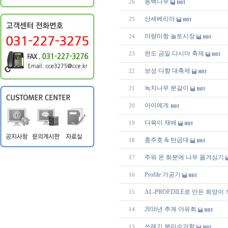
동백나무
26
산세베리아
25
마량미항 놀토시장
24
완도 금일 다시마 축제
23
보성 다향 대축제
22
녹차나무 분갈이
21
아이에게
20
다육이 재배
19
충주호 & 탄금대
18
주워 온 화분에 나무 옮겨심기
17
Profile 가공기
16
AL-PROFDILE로 만든 희망이
15
2016년 추계 야유회
14
쓰레기 분리수거함
13