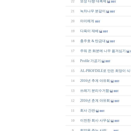
보성 다향 대축제
22
녹차나무 분갈이
21
아이에게
20
다육이 재배
19
충주호 & 탄금대
18
주워 온 화분에 나무 옮겨심기
17
Profile 가공기
16
AL-PROFDILE로 만든 희망이 식
15
2016년 추계 야유회
14
쓰레기 분리수거함
13
2016년 춘계 야유회
12
회사 간판
11
이전한 회사 사무실
10
희망을 주는 사람.......
9