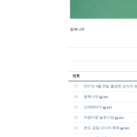
동백나무
번호
2017년 4월 20일 출생한 강아지
27
동백나무
26
산세베리아
25
마량미항 놀토시장
24
완도 금일 다시마 축제
23